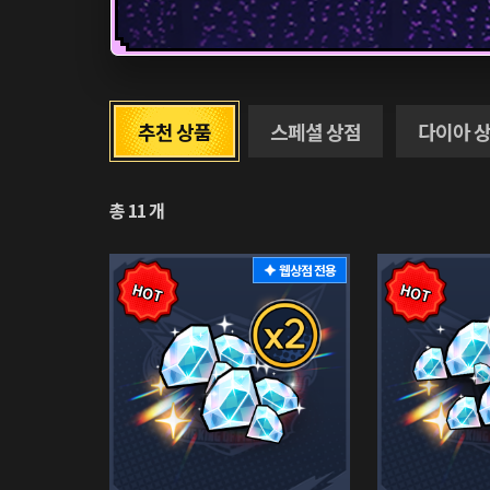
추천 상품
스페셜 상점
다이아 
총
11
개
웹상점 전용
HOT
HOT